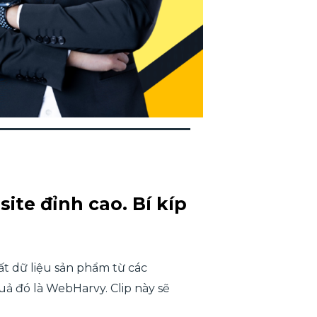
ite đỉnh cao. Bí kíp
ất dữ liệu sản phẩm từ các
quả đó là WebHarvy. Clip này sẽ