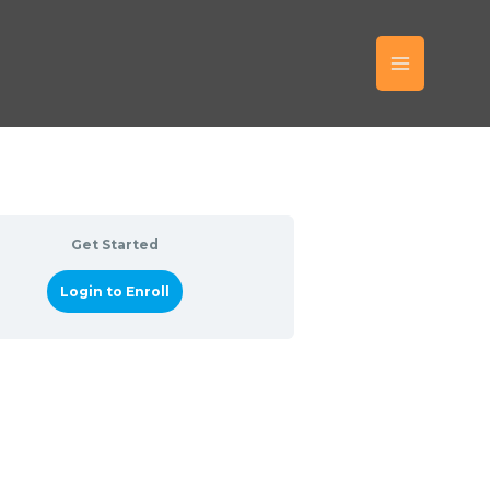
MAIN
MENU
Get Started
Login to Enroll