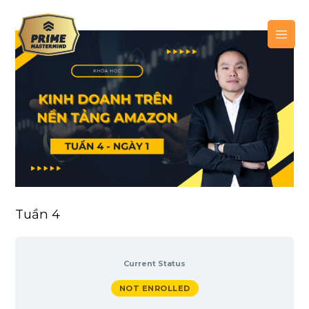
Skip
MAI
to
ME
content
Tuần 4
Current Status
NOT ENROLLED