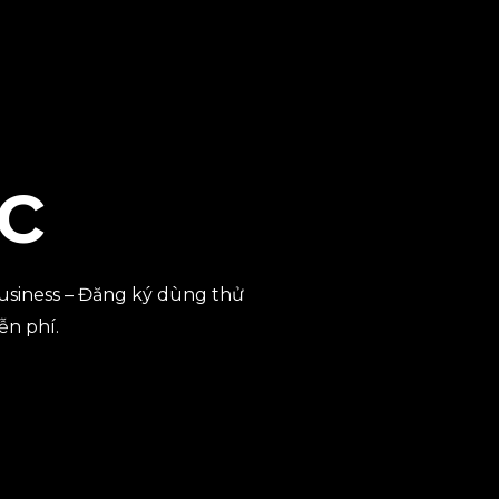
c
usiness – Đăng ký dùng thử
ễn phí.