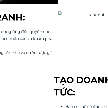
RANH:
n cung ứng độc quyền cho
 lợi nhuận cao và khám phá
 tồn kho và chiến lược giải
TẠO DOANH
TỨC:
Bạn có thể có được n